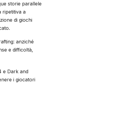
e storie parallele
ripetitiva a
zione di giochi
cato.
afting: anziché
e e difficoltà,
 4 e Dark and
nere i giocatori