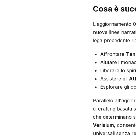
Cosa è suc
L'aggiornamento 0.
nuove linee narrat
lega precedente ria
Affrontare
Tang
Aiutare i mona
Liberare lo spi
Assistere gli
At
Esplorare gli o
Parallelo all'aggio
di crafting basata s
che determinano sia
Verisium
, consent
universali senza req