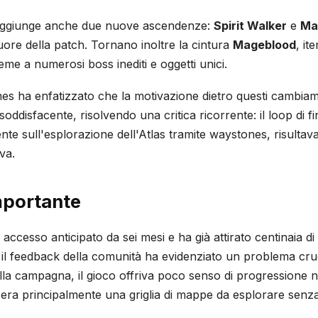
aggiunge anche due nuove ascendenze:
Spirit Walker
e
Mar
uore della patch. Tornano inoltre la cintura
Mageblood
, it
sieme a numerosi boss inediti e oggetti unici.
s ha enfatizzato che la motivazione dietro questi cambiame
 soddisfacente, risolvendo una critica ricorrente: il loop di f
te sull'esplorazione dell'Atlas tramite waystones, risultava 
va.
mportante
 accesso anticipato da sei mesi e ha già attirato centinaia di 
, il feedback della comunità ha evidenziato un problema cruc
a campagna, il gioco offriva poco senso di progressione na
ra principalmente una griglia di mappe da esplorare senza