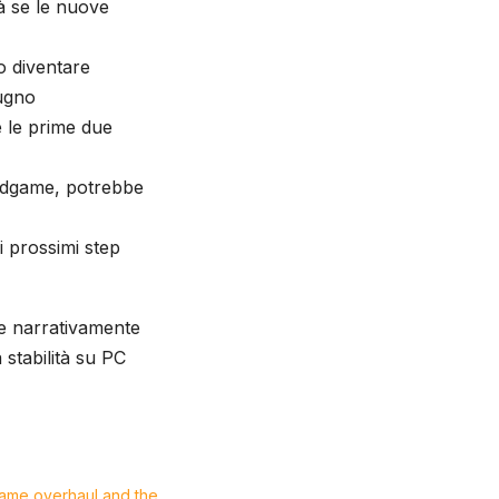
rà se le nuove
ro diventare
iugno
 le prime due
endgame, potrebbe
 prossimi step
e narrativamente
 stabilità su PC
dgame overhaul and the