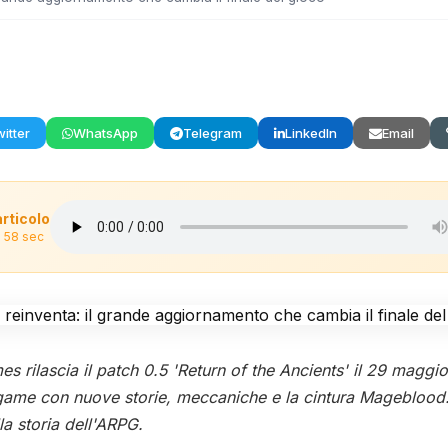
itter
WhatsApp
Telegram
LinkedIn
Email
articolo
n 58 sec
 rilascia il patch 0.5 'Return of the Ancients' il 29 maggio:
ame con nuove storie, meccaniche e la cintura Mageblood. 
a storia dell'ARPG.