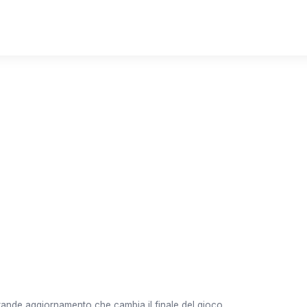
Exile 2 si reinventa: il
amento che cambia il f
o
a.it
4 min di lettura
l grande aggiornamento che cambia il finale del gioco