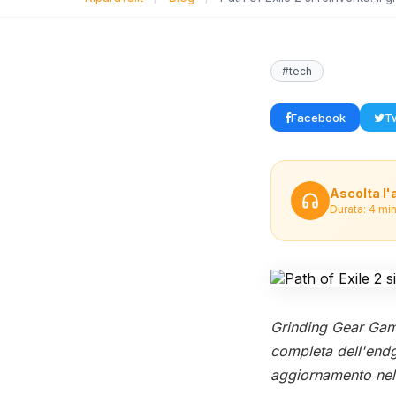
#tech
Facebook
Tw
Ascolta l'
Durata: 4 mi
Grinding Gear Games
completa dell'endg
aggiornamento nell