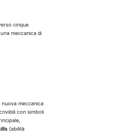
verso cinque
 una meccanica di
a nuova meccanica
rivibili con simboli
rincipale,
ills
(abilità