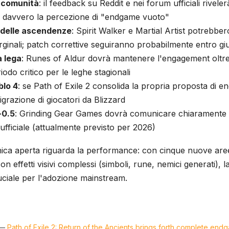
a comunità
: il feedback su Reddit e nei forum ufficiali rivele
no davvero la percezione di "endgame vuoto"
 delle ascendenze
: Spirit Walker e Martial Artist potrebbe
ginali; patch correttive seguiranno probabilmente entro g
a lega
: Runes of Aldur dovrà mantenere l'engagement oltre
riodo critico per le leghe stagionali
blo 4
: se Path of Exile 2 consolida la propria proposta di 
igrazione di giocatori da Blizzard
-0.5
: Grinding Gear Games dovrà comunicare chiaramente i
o ufficiale (attualmente previsto per 2026)
ca aperta riguarda la performance: con cinque nuove are
n effetti visivi complessi (simboli, rune, nemici generati), la
ciale per l'adozione mainstream.
—
Path of Exile 2: Return of the Ancients brings forth complete en