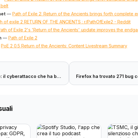
belt
net
—
Path of Exile 2: Return of the Ancients brings forth complete 
h of exile 2 RETURN OF THE ANCIENTS : r/PathOfExile2 - Reddit
ath of Exile 2's 'Return of the Ancients' update improves the endg
m
—
Path of Exile 2
—
PoE 2 0.5 Return of the Ancients: Content Livestream Summary
Canvas offline: il cyberattacco che ha bloccato milioni di studenti durante gli esami
suali