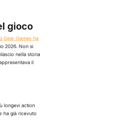
l gioco
ng Gear Games ha
gio 2026. Non si
lascio nella storia
rappresentava il
ù longevi action
e ha già ricevuto