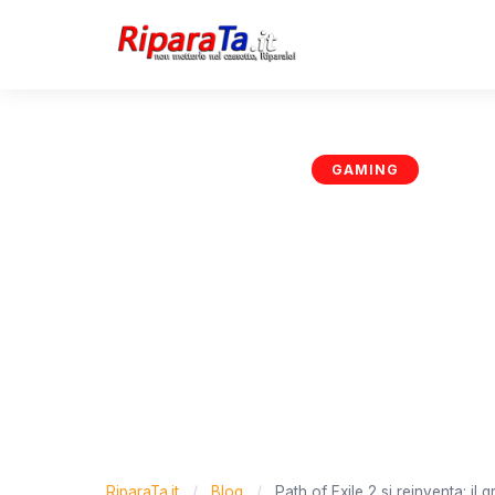
GAMING
Path of 
aggiorn
del gioc
08-05-2026
RiparaT
RiparaTa.it
/
Blog
/
Path of Exile 2 si reinventa: i