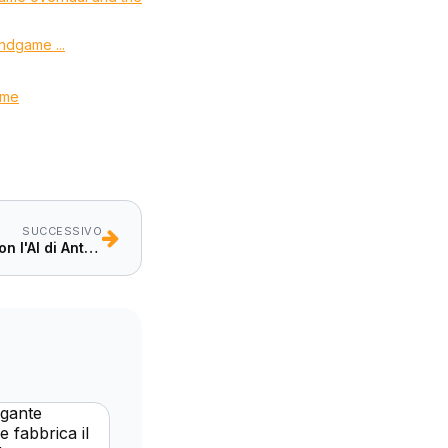
endgame ...
ame
SUCCESSIVO
Firefox ha trovato 271 bug con l'AI di Anthropic: ecco come cambia la sicurezza dei browser