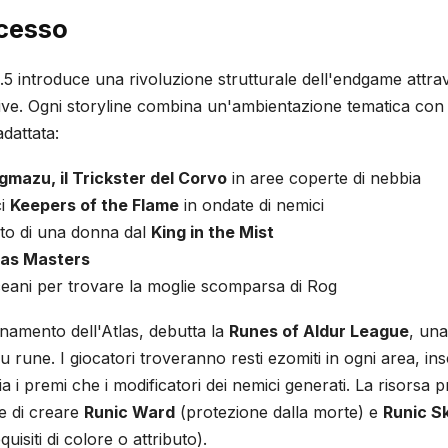
cesso
5 introduce una rivoluzione strutturale dell'endgame attra
ive. Ogni storyline combina un'ambientazione tematica con
dattata:
mazu, il Trickster del Corvo
in aree coperte di nebbia
ci
Keepers of the Flame
in ondate di nemici
rito di una donna dal
King in the Mist
las Masters
ceani per trovare la moglie scomparsa di Rog
rnamento dell'Atlas, debutta la
Runes of Aldur League
, un
u rune. I giocatori troveranno resti ezomiti in ogni area, insc
 i premi che i modificatori dei nemici generati. La risorsa p
e di creare
Runic Ward
(protezione dalla morte) e
Runic Sk
uisiti di colore o attributo).