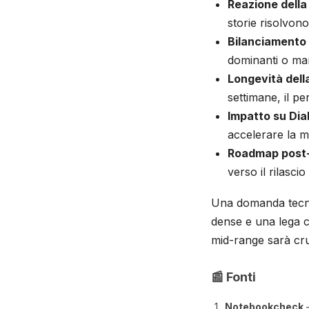
Reazione dell
storie risolvo
Bilanciamento
dominanti o mar
Longevità dell
settimane, il pe
Impatto su Dia
accelerare la m
Roadmap post
verso il rilasci
Una domanda tecni
dense e una lega co
mid-range sarà cru
📰 Fonti
Notebookcheck