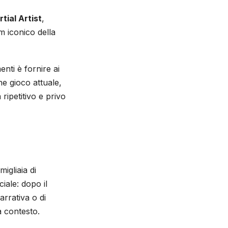
tial Artist
,
em iconico della
nti è fornire ai
ine gioco attuale,
ripetitivo e privo
migliaia di
iale: dopo il
rrativa o di
 contesto.