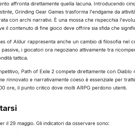
to affronta direttamente quella lacuna. Introducendo cinqu
tinte, Grinding Gear Games trasforma l'endgame da attività 
rata con archi narrativi. È una mossa che rispecchia l'evolu
 il contenuto di fine gioco deve offrire sia sfida che signifi
s of Aldur rappresenta anche un cambio di filosofia nel cr
 passive, i giocatori ora negoziano attivamente tra ricompens
dità tattica.
mpetitivo, Path of Exile 2 compete direttamente con Diablo
 rinnovato e narrativamente coeso è essenziale per tratte
100 ore, il punto critico dove molti ARPG perdono utenti.
tarsi
 per il 29 maggio. Gli indicatori da osservare sono: