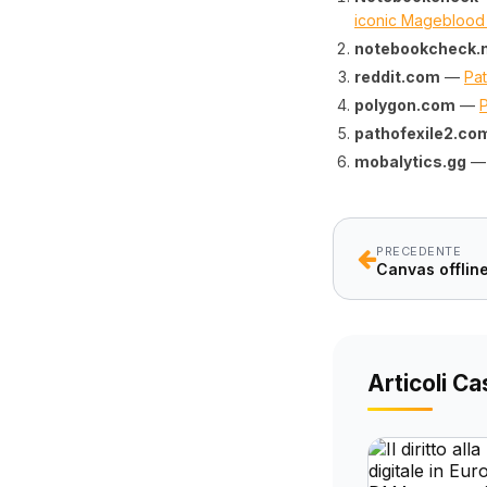
iconic Mageblood 
notebookcheck.
reddit.com
—
Pat
polygon.com
—
P
pathofexile2.co
mobalytics.gg
PRECEDENTE
Articoli Ca